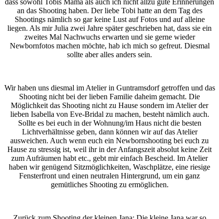
dass sowohl Tobis Mama als auch ich nicht allzu gute Erinnerungen
an das Shooting haben. Der liebe Tobi hatte an dem Tag des
Shootings nämlich so gar keine Lust auf Fotos und auf alleine
liegen. Als mir Julia zwei Jahre später geschrieben hat, dass sie ein
zweites Mal Nachwuchs erwarten und sie gerne wieder
Newbornfotos machen möchte, hab ich mich so gefreut. Diesmal
sollte aber alles anders sein.
Wir haben uns diesmal im Atelier in Guntramsdorf getroffen und das
Shooting nicht bei der lieben Familie daheim gemacht. Die
Möglichkeit das Shooting nicht zu Hause sondern im Atelier der
lieben Isabella von Eve-Bridal zu machen, besteht nämlich auch.
Sollte es bei euch in der Wohnung/im Haus nicht die besten
Lichtverhältnisse geben, dann können wir auf das Atelier
ausweichen. Auch wenn euch ein Newbornshooting bei euch zu
Hause zu stressig ist, weil ihr in der Anfangszeit absolut keine Zeit
zum Aufräumen habt etc., gebt mir einfach Bescheid. Im Atelier
haben wir genügend Sitzmöglichkeiten, Waschplätze, eine riesige
Fensterfront und einen neutralen Hintergrund, um ein ganz
gemütliches Shooting zu ermöglichen.
Zurück zum Shooting der kleinen Jana: Die kleine Jana war so