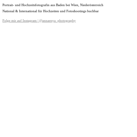
Portrait- und Hochzeitsfotografin aus Baden bei Wien, Niederösterreich
National & International für Hochzeiten und Fotoshootings buchbar
Folge mir auf Instagram | @annaenya_photography