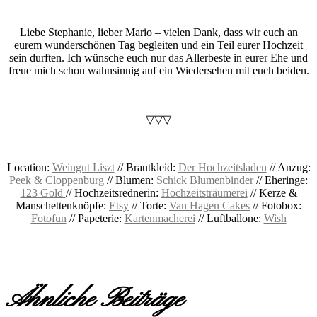
Liebe Stephanie, lieber Mario – vielen Dank, dass wir euch an
eurem wunderschönen Tag begleiten und ein Teil eurer Hochzeit
sein durften. Ich wünsche euch nur das Allerbeste in eurer Ehe und
freue mich schon wahnsinnig auf ein Wiedersehen mit euch beiden.
▽▽▽
Location:
Weingut Liszt
// Brautk
leid:
Der Hochzeitsladen
//
Anzug:
Peek & Cloppenburg
// Blumen:
Schick Blumenbinder
//
Eheringe:
123 Gold
// Hochzeitsrednerin:
Hochzeitsträumerei
// Kerze &
Manschettenknöpfe:
Etsy
// Torte:
Van Hagen Cakes
// Fotobox:
Fotofun
// Papeterie:
Kartenmacherei
// Luftballone:
Wish
Ähnliche Beiträge