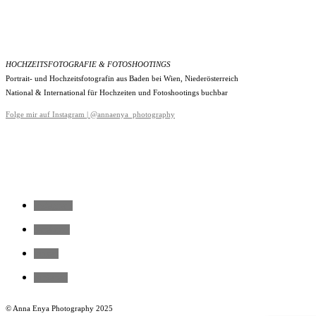
HOCHZEITSFOTOGRAFIE & FOTOSHOOTINGS
Portrait- und Hochzeitsfotografin aus Baden bei Wien, Niederösterreich
National & International für Hochzeiten und Fotoshootings buchbar
Folge mir auf Instagram | @annaenya_photography
instagram
facebook
vimeo
pinterest
© Anna Enya Photography 2025