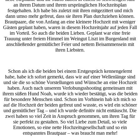
an ihrem Datum und ihrem ursprünglichen Hochzeitsplan
festgehalten. Ich habe bis zuletzt mit ihren mitgezittert und mich
dann umso mehr gefreut, dass sie ihren Plan durchziehen können.
Brautpaare, die von Anfang an eine kleinere Hochzeit mit weniger
Gästen geplant haben, waren in diesem Hochzeitsjahr auf jeden Fall
im Vorteil. So auch die beiden Lieben. Geplant war eine freie
Trauung unter freiem Himmel im Weingut Liszt im Burgenland mit
anschließender gemütlicher Feier und nettem Beisammensein mit
ihren Liebsten.
Schon als ich die beiden bei einem Erstgespräch kennengelernt
habe, habe ich sofort gemerkt, dass wir auf einer Wellenlänge sind
und sie die so schöne Vorstellungen und Wünsche an eine Hochzeit
haben. Auch nach unserem Verlobungsshooting gemeinsam mit
ihrem süßen Hund Noah, wurde ich wieder bestätigt, was die beiden
für besondere Menschen sind. Schon im Vorhinein hab ich mich so
auf die Hochzeit der beiden gefreut und wusste, es wird ein schöner
und gemütlicher Tag – und ich wurde definitiv nicht enttäuscht. Die
zwei haben so viel Zeit in Anspruch genommen, um ihren Tag für
sie perfekt zu gestalten. So viel Liebe zum Detail, so viele
Emotionen, so eine nette Hochzeitsgesellschaft und so ein
entspanntes Brautpaar – was braucht man mehr!