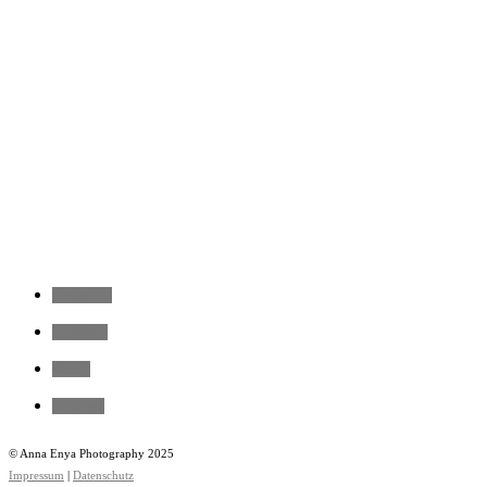
instagram
facebook
vimeo
pinterest
© Anna Enya Photography 2025
Impressum
|
Datenschutz